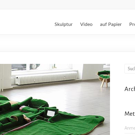
Skulptur
Video
auf Papier
Pr
Arc
Met
Anme