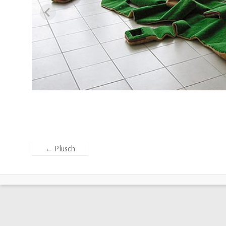
←
Plüsch