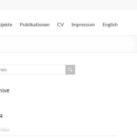
ojekte
Publikationen
CV
Impressum
English
hive
a
lden