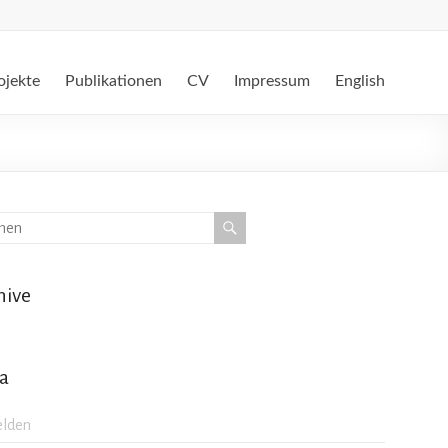
ojekte
Publikationen
CV
Impressum
English
hive
a
lden