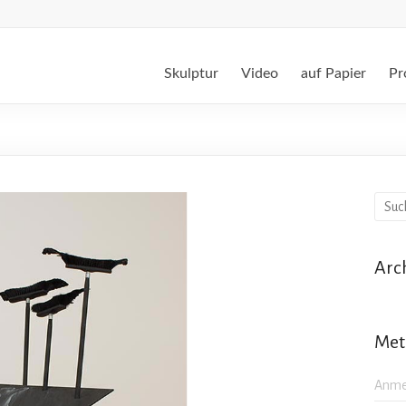
Skulptur
Video
auf Papier
Pr
Arc
Met
Anme